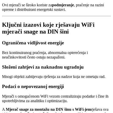
Ovi mjerači se široko koriste za
podmjeranje
, praćenje na razini
opreme i distribuirani energetski sustavi.
Ključni izazovi koje rješavaju WiFi
mjerači snage na DIN šini
Ograničena vidljivost energije
Bez kontinuiranog praćenja, abnormalna opterećenja i
neučinkovitosti često ostaju nezapaženi.
Složeni zahtjevi za naknadnu ugradnju
Mnogi objekti zahtijevaju rješenja za nadzor koja ne ometaju rad.
Podaci o nepovezanoj energiji
Mjerači s omogućenom WiFi vezom centraliziraju podatke i čine ih
upotrebljivima za analitiku i optimizaciju.
A
Mjerač snage za montažu na DIN šinu s WiFi-jem
rješava sva