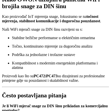
brojila snage za DIN šinu
Kao proizvođač IoT mjerenja snage, fokusiramo se na
točnost
mjerenja, stabilnost komunikacije i dugoročna pouzdanost
.
Naši WiFi mjerači snage za DIN šinu razvijeni su s:
Stabilne bežične performanse u električnim ormarima
Točno, kontinuirano mjerenje za dugoročnu analizu
Podrška za jednofazne i trofazne sustave
Kompatibilnost s modernim energetskim platformama i
alatima
Proizvodi kao što su
PC472
i
PC473
su dizajnirani za profesionalne
primjene gdje su pouzdanost i skalabilnost važne.
Često postavljana pitanja
Je li WiFi mjerač snage za DIN šinu prikladan za komercijalnu
upotrebu?