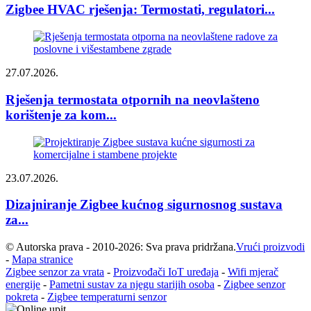
Zigbee HVAC rješenja: Termostati, regulatori...
27.07.2026.
Rješenja termostata otpornih na neovlašteno
korištenje za kom...
23.07.2026.
Dizajniranje Zigbee kućnog sigurnosnog sustava
za...
© Autorska prava - 2010-2026: Sva prava pridržana.
Vrući proizvodi
-
Mapa stranice
Zigbee senzor za vrata
-
Proizvođači IoT uređaja
-
Wifi mjerač
energije
-
Pametni sustav za njegu starijih osoba
-
Zigbee senzor
pokreta
-
Zigbee temperaturni senzor