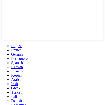
English
French
German
Portuguese
Spanish
Russian
Japanese
Korean
Arabic
Irish
Greek
Turkish
Italian
Danish
Romanian