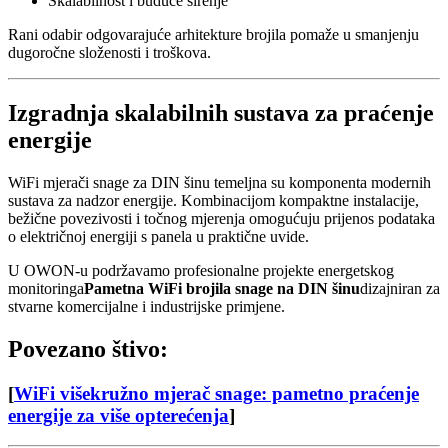
Skalabilnost i buduće širenje
Rani odabir odgovarajuće arhitekture brojila pomaže u smanjenju
dugoročne složenosti i troškova.
Izgradnja skalabilnih sustava za praćenje
energije
WiFi mjerači snage za DIN šinu temeljna su komponenta modernih
sustava za nadzor energije. Kombinacijom kompaktne instalacije,
bežične povezivosti i točnog mjerenja omogućuju prijenos podataka
o električnoj energiji s panela u praktične uvide.
U OWON-u podržavamo profesionalne projekte energetskog
monitoringa
Pametna WiFi brojila snage na DIN šinu
dizajniran za
stvarne komercijalne i industrijske primjene.
Povezano štivo:
[
WiFi višekružno mjerač snage: pametno praćenje
energije za više opterećenja
]