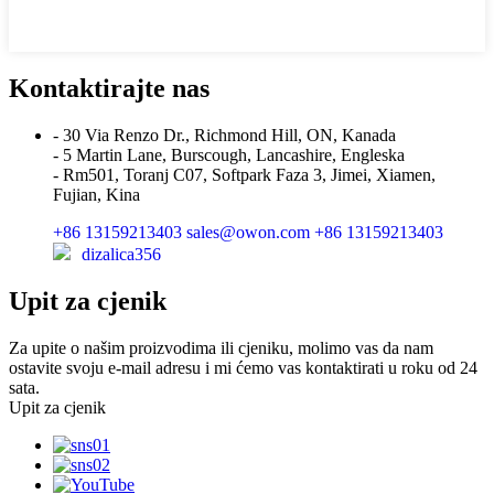
Kontaktirajte nas
- 30 Via Renzo Dr., Richmond Hill, ON, Kanada
- 5 Martin Lane, Burscough, Lancashire, Engleska
- Rm501, Toranj C07, Softpark Faza 3, Jimei, Xiamen,
Fujian, Kina
+86 13159213403
sales@owon.com
+86 13159213403
dizalica356
Upit za cjenik
Za upite o našim proizvodima ili cjeniku, molimo vas da nam
ostavite svoju e-mail adresu i mi ćemo vas kontaktirati u roku od 24
sata.
Upit za cjenik