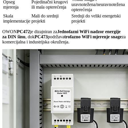
Opseg
Pojedinačni krugovi
uravnotežena/neuravnotežena
mjerenja
ili mala opterećenja
opterećenja
Skala
Mali do srednji
Srednji do veliki energetski
implementacije
projekti
projekti
OWON
PC472
je dizajniran za
Jednofazni WiFi nadzor energije
za DIN šinu
, dok
PC473
podržava
trofazno WiFi mjerenje snage
za
komercijalna i industrijska okruženja.