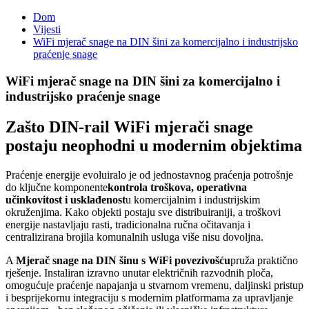
Dom
Vijesti
WiFi mjerač snage na DIN šini za komercijalno i industrijsko
praćenje snage
WiFi mjerač snage na DIN šini za komercijalno i
industrijsko praćenje snage
Zašto DIN-rail WiFi mjerači snage
postaju neophodni u modernim objektima
Praćenje energije evoluiralo je od jednostavnog praćenja potrošnje
do ključne komponente
kontrola troškova, operativna
učinkovitost i usklađenost
u komercijalnim i industrijskim
okruženjima. Kako objekti postaju sve distribuiraniji, a troškovi
energije nastavljaju rasti, tradicionalna ručna očitavanja i
centralizirana brojila komunalnih usluga više nisu dovoljna.
A
Mjerač snage na DIN šinu s WiFi povezivošću
pruža praktično
rješenje. Instaliran izravno unutar električnih razvodnih ploča,
omogućuje praćenje napajanja u stvarnom vremenu, daljinski pristup
i besprijekornu integraciju s modernim platformama za upravljanje