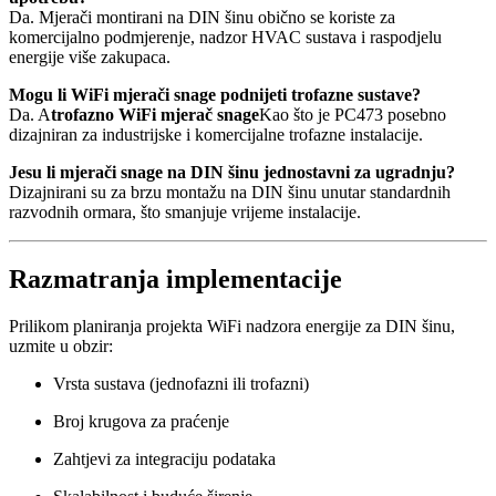
Da. Mjerači montirani na DIN šinu obično se koriste za
komercijalno podmjerenje, nadzor HVAC sustava i raspodjelu
energije više zakupaca.
Mogu li WiFi mjerači snage podnijeti trofazne sustave?
Da. A
trofazno WiFi mjerač snage
Kao što je PC473 posebno
dizajniran za industrijske i komercijalne trofazne instalacije.
Jesu li mjerači snage na DIN šinu jednostavni za ugradnju?
Dizajnirani su za brzu montažu na DIN šinu unutar standardnih
razvodnih ormara, što smanjuje vrijeme instalacije.
Razmatranja implementacije
Prilikom planiranja projekta WiFi nadzora energije za DIN šinu,
uzmite u obzir:
Vrsta sustava (jednofazni ili trofazni)
Broj krugova za praćenje
Zahtjevi za integraciju podataka