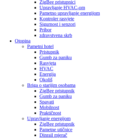
ZigBee pristupnici
Upravljanje HVAC-om
Pametno upravljanje energijom
Kontroler rasvjete
Sigurnost i senzori
Pribor
zdravstvena skrb
Otopina
Pametni hotel
Pristupnik
Gumb za paniku
Rasvjeta
HVAC
Energija
Okoliš
Briga o starijim osobama
ZigBee pristupnik
Gumb za paniku
Spavati
Mobilnost
Praktičnost
Upravljanje energijom
ZigBee pristupnik
Pametne utičnice
Dinrail mjerač