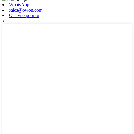
WhatsApp
sales@owon.com
Ostavite poruku
x