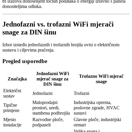
tri izazova donošenjem točnih podataka o energiji izravno s panela
donositeljima odluka.
Jednofazni vs. trofazni WiFi mjerači
snage za DIN šinu
Izbor između jednofaznih i trofaznih brojila ovisi o električnom
sustavu i ciljevima praćenja.
Pregled usporedbe
Jednofazni WiFi
Trofazno WiFi mjerač
Značajka
mjerač snage za
snage
DIN šinu
Električni
Jednofazni
Trofazni
sustav
Maloprodajni
Industrijska oprema,
Tipične
prostori, uredi,
poslovne zgrade, HVAC
primjene
stambena podbrojila
sustavi
Mjesto
Razvodne ploče,
Glavne ploče, industrijski
instalacije
podpaneli
ormari
Velika snaga i