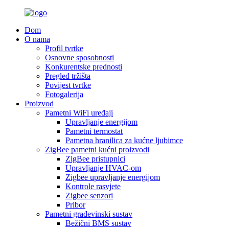
Dom
O nama
Profil tvrtke
Osnovne sposobnosti
Konkurentske prednosti
Pregled tržišta
Povijest tvrtke
Fotogalerija
Proizvod
Pametni WiFi uređaji
Upravljanje energijom
Pametni termostat
Pametna hranilica za kućne ljubimce
ZigBee pametni kućni proizvodi
ZigBee pristupnici
Upravljanje HVAC-om
Zigbee upravljanje energijom
Kontrole rasvjete
Zigbee senzori
Pribor
Pametni građevinski sustav
Bežični BMS sustav