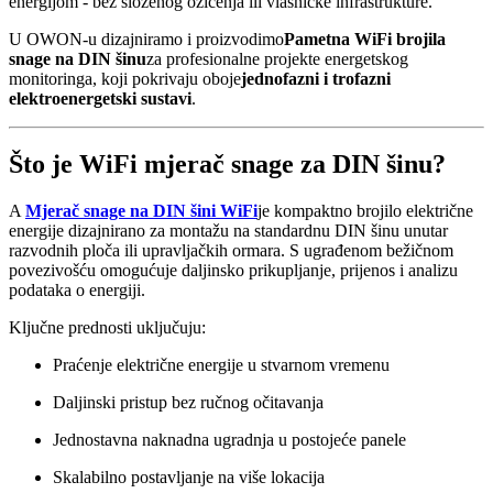
energijom - bez složenog ožičenja ili vlasničke infrastrukture.
U OWON-u dizajniramo i proizvodimo
Pametna WiFi brojila
snage na DIN šinu
za profesionalne projekte energetskog
monitoringa, koji pokrivaju oboje
jednofazni i trofazni
elektroenergetski sustavi
.
Što je WiFi mjerač snage za DIN šinu?
A
Mjerač snage na DIN šini WiFi
je kompaktno brojilo električne
energije dizajnirano za montažu na standardnu ​​DIN šinu unutar
razvodnih ploča ili upravljačkih ormara. S ugrađenom bežičnom
povezivošću omogućuje daljinsko prikupljanje, prijenos i analizu
podataka o energiji.
Ključne prednosti uključuju:
Praćenje električne energije u stvarnom vremenu
Daljinski pristup bez ručnog očitavanja
Jednostavna naknadna ugradnja u postojeće panele
Skalabilno postavljanje na više lokacija