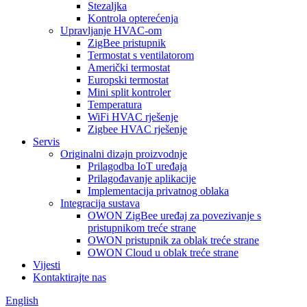
Stezaljka
Kontrola opterećenja
Upravljanje HVAC-om
ZigBee pristupnik
Termostat s ventilatorom
Američki termostat
Europski termostat
Mini split kontroler
Temperatura
WiFi HVAC rješenje
Zigbee HVAC rješenje
Servis
Originalni dizajn proizvodnje
Prilagodba IoT uređaja
Prilagođavanje aplikacije
Implementacija privatnog oblaka
Integracija sustava
OWON ZigBee uređaj za povezivanje s
pristupnikom treće strane
OWON pristupnik za oblak treće strane
OWON Cloud u oblak treće strane
Vijesti
Kontaktirajte nas
English