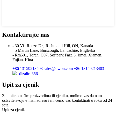
Kontaktirajte nas
- 30 Via Renzo Dr., Richmond Hill, ON, Kanada
- 5 Martin Lane, Burscough, Lancashire, Engleska
- Rm501, Toranj C07, Softpark Faza 3, Jimei, Xiamen,
Fujian, Kina
+86 13159213403
sales@owon.com
+86 13159213403
dizalica356
Upit za cjenik
Za upite o našim proizvodima ili cjeniku, molimo vas da nam
ostavite svoju e-mail adresu i mi ćemo vas kontaktirati u roku od 24
sata.
Upit za cjenik