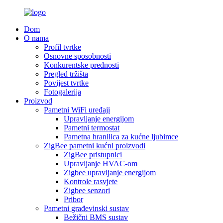
Dom
O nama
Profil tvrtke
Osnovne sposobnosti
Konkurentske prednosti
Pregled tržišta
Povijest tvrtke
Fotogalerija
Proizvod
Pametni WiFi uređaji
Upravljanje energijom
Pametni termostat
Pametna hranilica za kućne ljubimce
ZigBee pametni kućni proizvodi
ZigBee pristupnici
Upravljanje HVAC-om
Zigbee upravljanje energijom
Kontrole rasvjete
Zigbee senzori
Pribor
Pametni građevinski sustav
Bežični BMS sustav