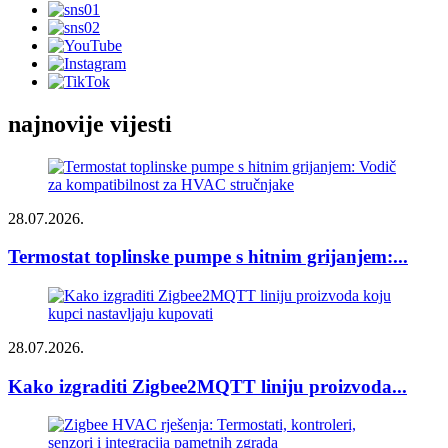
najnovije vijesti
28.07.2026.
Termostat toplinske pumpe s hitnim grijanjem:...
28.07.2026.
Kako izgraditi Zigbee2MQTT liniju proizvoda...