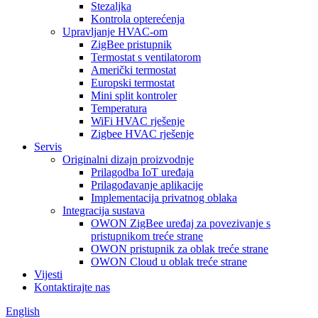
Stezaljka
Kontrola opterećenja
Upravljanje HVAC-om
ZigBee pristupnik
Termostat s ventilatorom
Američki termostat
Europski termostat
Mini split kontroler
Temperatura
WiFi HVAC rješenje
Zigbee HVAC rješenje
Servis
Originalni dizajn proizvodnje
Prilagodba IoT uređaja
Prilagođavanje aplikacije
Implementacija privatnog oblaka
Integracija sustava
OWON ZigBee uređaj za povezivanje s
pristupnikom treće strane
OWON pristupnik za oblak treće strane
OWON Cloud u oblak treće strane
Vijesti
Kontaktirajte nas
English