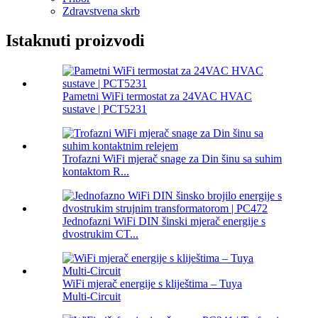
Zdravstvena skrb
Istaknuti proizvodi
Pametni WiFi termostat za 24VAC HVAC
sustave | PCT5231
Trofazni WiFi mjerač snage za Din šinu sa suhim
kontaktom R...
Jednofazni WiFi DIN šinski mjerač energije s
dvostrukim CT...
WiFi mjerač energije s kliještima – Tuya
Multi‑Circuit