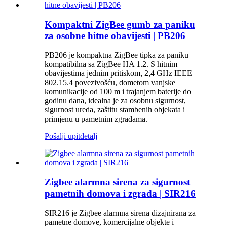
Kompaktni ZigBee gumb za paniku
za osobne hitne obavijesti | PB206
PB206 je kompaktna ZigBee tipka za paniku
kompatibilna sa ZigBee HA 1.2. S hitnim
obavijestima jednim pritiskom, 2,4 GHz IEEE
802.15.4 povezivošću, dometom vanjske
komunikacije od 100 m i trajanjem baterije do
godinu dana, idealna je za osobnu sigurnost,
sigurnost ureda, zaštitu stambenih objekata i
primjenu u pametnim zgradama.
Pošalji upit
detalj
Zigbee alarmna sirena za sigurnost
pametnih domova i zgrada | SIR216
SIR216 je Zigbee alarmna sirena dizajnirana za
pametne domove, komercijalne objekte i