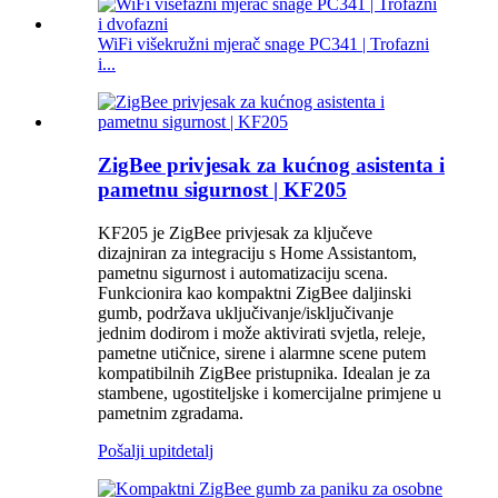
WiFi višekružni mjerač snage PC341 | Trofazni
i...
ZigBee privjesak za kućnog asistenta i
pametnu sigurnost | KF205
KF205 je ZigBee privjesak za ključeve
dizajniran za integraciju s Home Assistantom,
pametnu sigurnost i automatizaciju scena.
Funkcionira kao kompaktni ZigBee daljinski
gumb, podržava uključivanje/isključivanje
jednim dodirom i može aktivirati svjetla, releje,
pametne utičnice, sirene i alarmne scene putem
kompatibilnih ZigBee pristupnika. Idealan je za
stambene, ugostiteljske i komercijalne primjene u
pametnim zgradama.
Pošalji upit
detalj