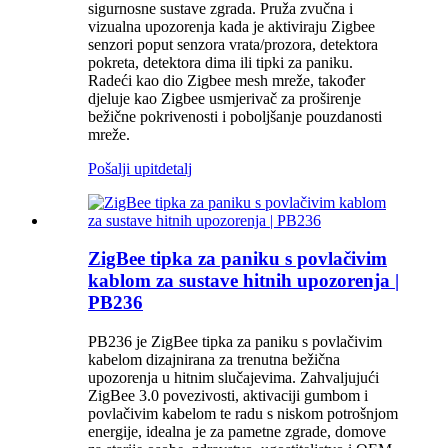
sigurnosne sustave zgrada. Pruža zvučna i
vizualna upozorenja kada je aktiviraju Zigbee
senzori poput senzora vrata/prozora, detektora
pokreta, detektora dima ili tipki za paniku.
Radeći kao dio Zigbee mesh mreže, također
djeluje kao Zigbee usmjerivač za proširenje
bežične pokrivenosti i poboljšanje pouzdanosti
mreže.
Pošalji upit
detalj
ZigBee tipka za paniku s povlačivim
kablom za sustave hitnih upozorenja |
PB236
PB236 je ZigBee tipka za paniku s povlačivim
kabelom dizajnirana za trenutna bežična
upozorenja u hitnim slučajevima. Zahvaljujući
ZigBee 3.0 povezivosti, aktivaciji gumbom i
povlačivim kabelom te radu s niskom potrošnjom
energije, idealna je za pametne zgrade, domove