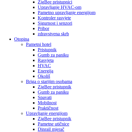
ZigBee pristupnici
Upravljanje HVAC-om
Pametno upravljanje energijom
Kontroler rasvjete
Sigurnost i senzori
Pribor
zdravstvena skrb
Otopina
Pametni hotel
Pristupnik
Gumb za paniku
Rasvjeta
HVAC
Energija
Okoliš
Briga o starijim osobama
ZigBee pristupnik
Gumb za paniku
Spavati
Mobilnost
Praktičnost
Upravljanje energijom
ZigBee pristupnik
Pametne utičnice
Dinrail mjerač