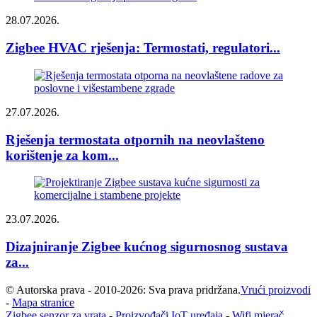
28.07.2026.
Zigbee HVAC rješenja: Termostati, regulatori...
27.07.2026.
Rješenja termostata otpornih na neovlašteno
korištenje za kom...
23.07.2026.
Dizajniranje Zigbee kućnog sigurnosnog sustava
za...
© Autorska prava - 2010-2026: Sva prava pridržana.
Vrući proizvodi
-
Mapa stranice
Zigbee senzor za vrata
-
Proizvođači IoT uređaja
-
Wifi mjerač