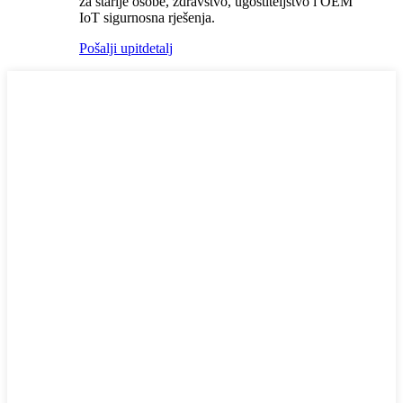
za starije osobe, zdravstvo, ugostiteljstvo i OEM
IoT sigurnosna rješenja.
Pošalji upit
detalj