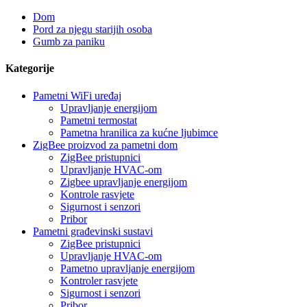
Dom
Pord za njegu starijih osoba
Gumb za paniku
Kategorije
Pametni WiFi uređaj
Upravljanje energijom
Pametni termostat
Pametna hranilica za kućne ljubimce
ZigBee proizvod za pametni dom
ZigBee pristupnici
Upravljanje HVAC-om
Zigbee upravljanje energijom
Kontrole rasvjete
Sigurnost i senzori
Pribor
Pametni građevinski sustavi
ZigBee pristupnici
Upravljanje HVAC-om
Pametno upravljanje energijom
Kontroler rasvjete
Sigurnost i senzori
Pribor